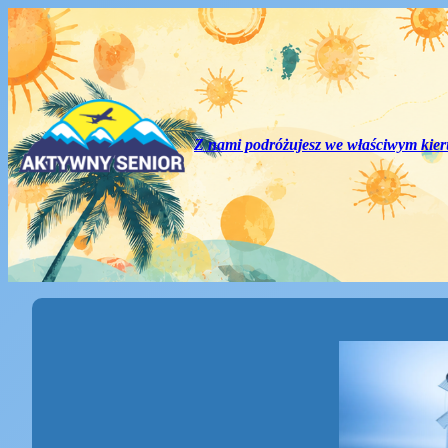
Przejdź
do
treści
Z nami podróżujesz we właściwym ki