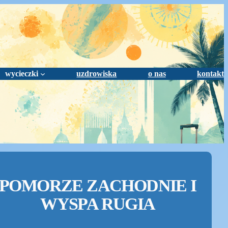
wycieczki
uzdrowiska
o nas
kontakt
POMORZE ZACHODNIE I
WYSPA RUGIA