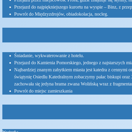
Przejazd przez miejscowość Prora, gdzie znajduje się słynny
Przejazd do najpiękniejszego kurortu na wyspie – Binz, z prze
Powrót do Międzyzdrojów, obiadokolacja, nocleg.
Śniadanie, wykwaterowanie z hotelu.
Przejazd do Kamienia Pomorskiego, jednego z najstarszych 
Najbardziej znanym zabytkiem miasta jest katedra z cennymi
świątynię Osiedlu Katedralnym zobaczymy pałac biskupi oraz X
zachowała się jedyna brama zwana Wolińską wraz z fragmenta
Powrót do miejsc zamieszkania