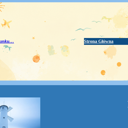
erunku…
Strona Główna