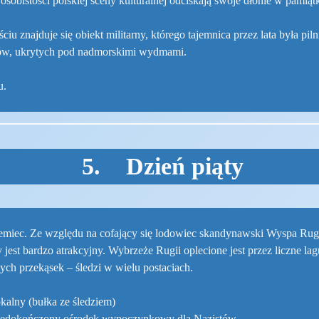
osobistości polskiej sceny kulturalnej odciskają swoje dłonie w pa
iu znajduje się obiekt militarny, którego tajemnica przez lata była pi
ronów, ukrytych pod nadmorskimi wydmami.
u.
5. Dzień piąty
emiec. Ze względu na cofający się lodowiec skandynawski Wyspa Rugia 
est bardzo atrakcyjny. Wybrzeże Rugii oplecione jest przez liczne lagu
ych przekąsek – śledzi w wielu postaciach.
kalny (bułka ze śledziem)