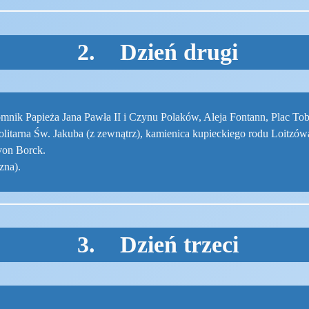
2. Dzień drugi
Pomnik Papieża Jana Pawła II i Czynu Polaków, Aleja Fontann, Plac T
olitarna Św. Jakuba (z zewnątrz), kamienica kupieckiego rodu Loitzó
von Borck.
zna).
3. Dzień trzeci