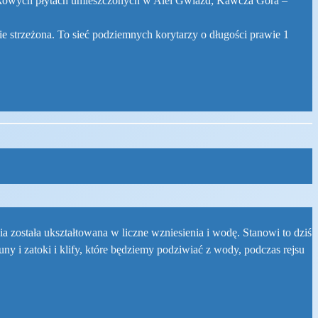
miątkowych płytach umieszczonych w Alei Gwiazd; Kawcza Góra –
lnie strzeżona. To sieć podziemnych korytarzy o długości prawie 1
została ukształtowana w liczne wzniesienia i wodę. Stanowi to dziś
ny i zatoki i klify, które będziemy podziwiać z wody, podczas rejsu