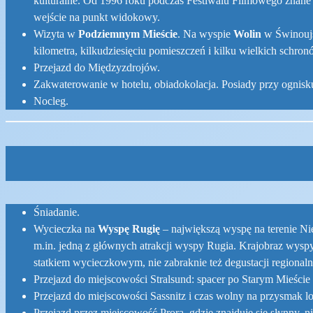
kulturalne. Od 1996 roku podczas Festiwalu Filmowego znane 
wejście na punkt widokowy.
Wizyta w
Podziemnym Mieście
. Na wyspie
Wolin
w Świnoujśc
kilometra, kilkudziesięciu pomieszczeń i kilku wielkich sch
Przejazd do Międzyzdrojów.
Zakwaterowanie w hotelu, obiadokolacja. Posiady przy ognisk
Nocleg.
Śniadanie.
Wycieczka na
Wyspę Rugię
– największą wyspę na terenie Ni
m.in. jedną z głównych atrakcji wyspy Rugia. Krajobraz wyspy j
statkiem wycieczkowym, nie zabraknie też degustacji regionaln
Przejazd do miejscowości Stralsund: spacer po Starym Mieście
Przejazd do miejscowości Sassnitz i czas wolny na przysmak lo