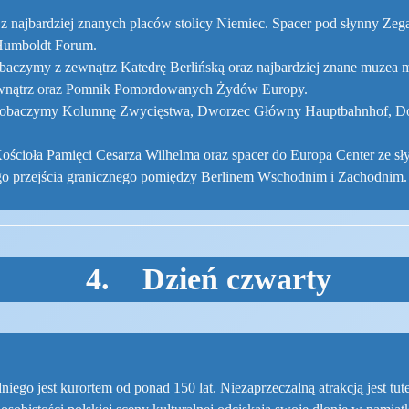
 z najbardziej znanych placów stolicy Niemiec. Spacer pod słynny Ze
 Humboldt Forum.
ymy z zewnątrz Katedrę Berlińską oraz najbardziej znane muzea mias
zewnątrz oraz Pomnik Pomordowanych Żydów Europy.
. Zobaczymy Kolumnę Zwycięstwa, Dworzec Główny Hauptbahnhof, Dom 
Kościoła Pamięci Cesarza Wilhelma oraz spacer do Europa Center ze
go przejścia granicznego pomiędzy Berlinem Wschodnim i Zachodnim.
4. Dzień czwarty
niego jest kurortem od ponad 150 lat. Niezaprzeczalną atrakcją jest tu