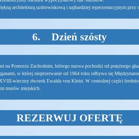
, niedokończony ośrodek wypoczynkowy dla Nazistów.
piękną architekturą uzdrowiskową i najbardziej reprezentacyjnym przy
6. Dzień szósty
miast na Pomorzu Zachodnim, którego nazwa pochodzi od potężnego g
 organami, w której nieprzerwanie od 1964 roku odbywa się Międzyna
VIII-wieczny dworek Ewalda von Kleist. W centralnej części średniowi
mi murów miejskich.
REZERWUJ OFERTĘ